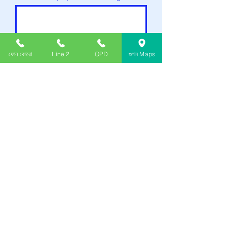
ফোন কোরো
Line 2
OPD
গুগল Maps
একটি তারিখ নির্বাচন করুন
পাঠান