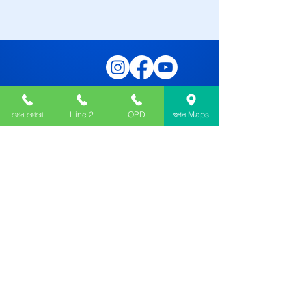
ফোন কোরো
Line 2
OPD
গুগল Maps
যোগাযোগ করুন
276, ক্যানাল সেন্ট, শ্রীভূমি, লেক টাউন, কলকাতা,
পশ্চিমবঙ্গ 700048
033 4050 5555
033 2534 6649
OPD :
033 4050 5503
OPD :
033 2534 5681
dafodilhospital@gmail.com