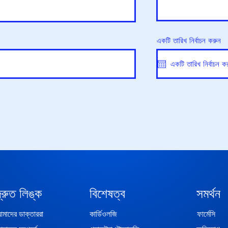
একটি তারিখ নির্বাচন করুন
দ্রুত লিঙ্ক
বিশেষত্ব
সমর্থন
মাদের ডাক্তাররা
কার্ডিওলজি
ফার্মেসি