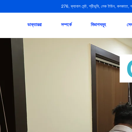
276, ক্যানাল সেন্ট, শ্রীভূমি, লেক টাউন, কলকাতা, 
ডাক্তাররা
সম্পর্কে
বিভাগসমূহ
সেব