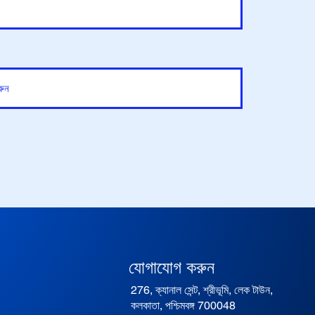
যোগাযোগ করুন
276, ক্যানাল সেন্ট, শ্রীভূমি, লেক টাউন,
কলকাতা, পশ্চিমবঙ্গ 700048