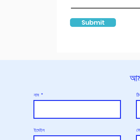
Submit
আম
নাম
ঠি
ফ
ইমেইল