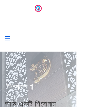
শিরোনাম 1
আমি একটি শিরোনাম