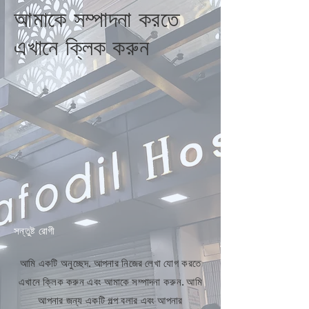
আমাকে সম্পাদনা করতে
এখানে ক্লিক করুন
সন্তুষ্ট রোগী
আমি একটি অনুচ্ছেদ. আপনার নিজের লেখা যোগ করতে
এখানে ক্লিক করুন এবং আমাকে সম্পাদনা করুন. আমি
আপনার জন্য একটি গল্প বলার এবং আপনার