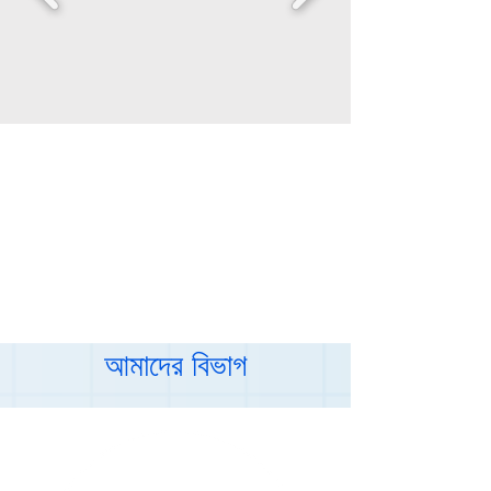
আমাদের বিভাগ