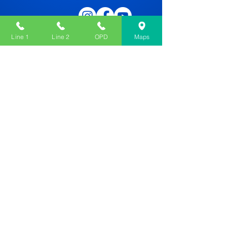
Line 1
Line 2
OPD
Maps
संपर्क करें
276, कनाल सेंट, श्रीभूमि, लेक टाउन, कोलकाता,
पश्चिम बंगाल 700048
ALL : 033 4050 5555
ओपीडी :
033 4050 5503
dafodilhospital@gmail.com
त्वरित सम्पक
विशिष्टताओं
हमारे डॉक्टर
गैस्ट्रोएंटरोलॉजी
हमारे बारे में
हीपैटोलॉजी
करियर
उरोलोजि