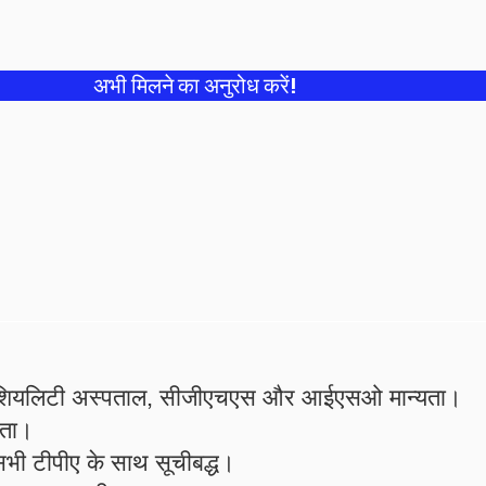
अभी मिलने का अनुरोध करें!
स्पेशियलिटी अस्पताल, सीजीएचएस और आईएसओ मान्यता।
यता।
सभी टीपीए के साथ सूचीबद्ध।