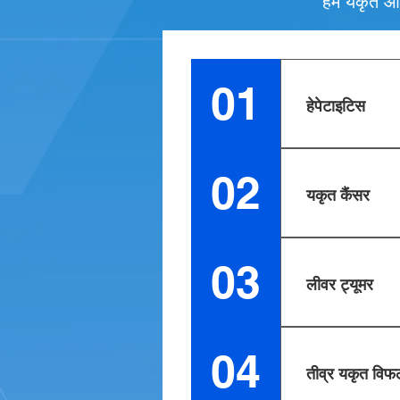
हम यकृत और 
01
हेपेटाइटिस
जिगर की बीमारी ली
विभिन्न कारकों क
02
यकृत कैंसर
यकृत का सिरोसिस 
है जब स्वस्थ कोशिक
03
लीवर ट्यूमर
हेपैटोसेलुलर कार्स
बी या हेपेटाइटिस
04
तीव्र यकृत विफ