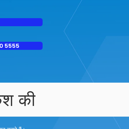
050 5555
कश की