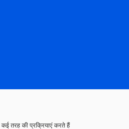
का मल क्रोनिक डायरिया मतली उल्टी त्वचा या आंखों का पीला पड़ना (पीलिया) हृदय ग
ुखार पैर या टखने में सूजन
 कई तरह की प्रक्रियाएं करते हैं​