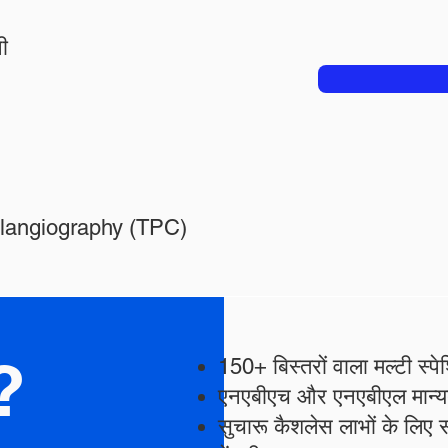
पी
olangiography (TPC)
?
150+ बिस्तरों वाला मल्टी 
एनएबीएच और एनएबीएल मान्
सुचारू कैशलेस लाभों के लिए 