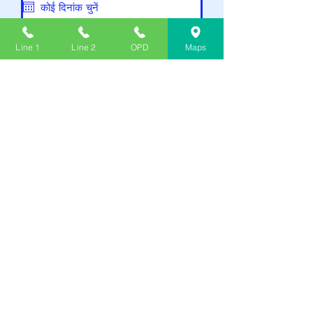
भेजना
Line 1
Line 2
OPD
Maps
संपर्क करें
276, कनाल सेंट, श्रीभूमि, लेक टाउन, कोलकाता,
पश्चिम बंगाल 700048
ALL : 033 4050 5555
ओपीडी :
033 4050 5503